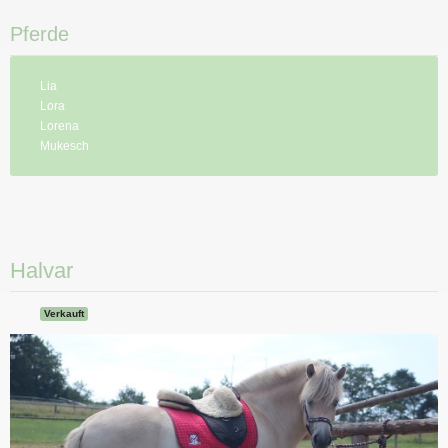
Pferde
Lia
Lora
Lorena
Mukesch
Halvar
Verkauft