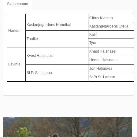
Stammbaum
Citrus Klattrup
Kastanjegardens Hannibal
Kastanjegardens Ofelia
Harkon
Kalif
Thalke
Tyra
Knast Halsnaes
Kvest Halsnaes
Henna Halsnaes
Lavinia
Jon Halsnaes
St.Pr.St. Lajona
St.Pr.St. Larissa