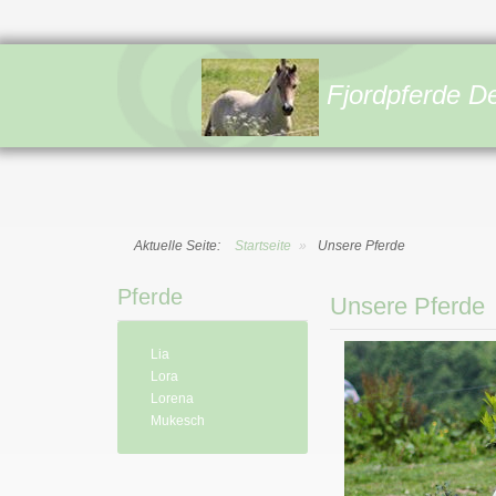
Fjordpferde D
Aktuelle Seite:
Startseite
»
Unsere Pferde
Pferde
Unsere Pferde
Lia
Lora
Lorena
Mukesch