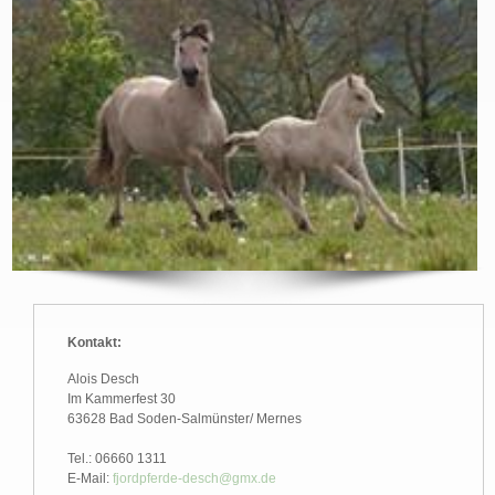
Kontakt:
Alois Desch
Im Kammerfest 30
63628 Bad Soden-Salmünster/ Mernes
Tel.: 06660 1311
E-Mail:
fjordpferde-desch@gmx.de