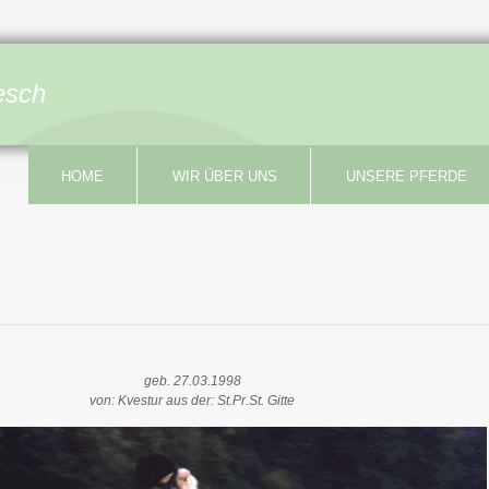
esch
HOME
WIR ÜBER UNS
UNSERE PFERDE
geb. 27.03.1998
von: Kvestur aus der: St.Pr.St. Gitte