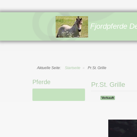
Fjordpferde D
Aktuelle Seite:
Startseite
»
Pr.St. Grille
Pferde
Pr.St. Grille
Verkauft