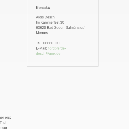
Kontakt:
Alois Desch
Im Kammerfest 30
63628 Bad Soden-Salmünster/
Mernes
Tel.: 06660 1311
E-Mail:
fjordpferde-
desch@gmx.de
er erst
Titel
essur