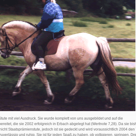
e Stute mit viel Ausdruck. Sie wurde komplett von uns ausgebildet und auf die
reitet, die sie 2002 erfolgreich in Erbach abgelegt hat (Wertnote 7,28). Da sie bish
 nicht Staatsprämienstute, jedoch ist sie gedeckt und wird voraussichtlich 2004 den 
st zuverlässig und ruhig. Sie ist für jeden Spaß zu haben, ob voltigieren, springen, Dr