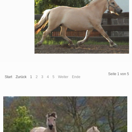
Seite 1 von 5
Start
Zurück
1
2
3
4
5
Weiter
Ende