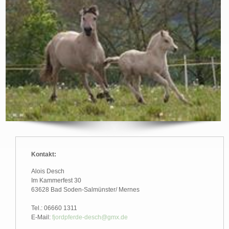
Kontakt:
Alois Desch
Im Kammerfest 30
63628 Bad Soden-Salmünster/ Mernes
Tel.: 06660 1311
E-Mail:
fjordpferde-desch@gmx.de