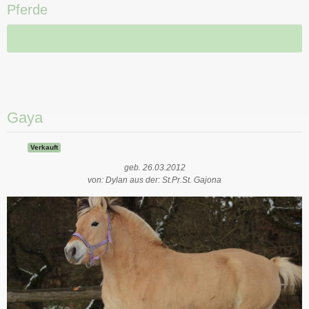
Pferde
Gaya
Verkauft
geb. 26.03.2012
von: Dylan aus der: St.Pr.St. Gajona